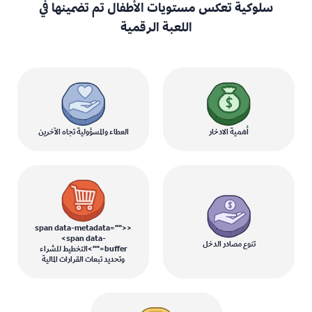
سلوكية تعكس مستويات الأطفال تم تضمينها في
اللعبة الرقمية
أهمية الادخار​
العطاء والمسؤولية تجاه الآخرين​
">
<span data-metadata="
<span data-
تنوع مصادر الدخل​
buffer="
">التخطيط للشراء
وتحديد تبعات القرارات المالية