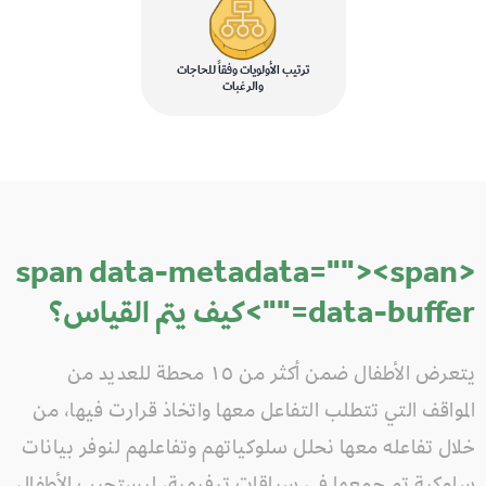
ترتيب الأولويات وفقاً للحاجات
والرغبات
"><span
<span data-metadata="
data-buffer="
">كيف يتم القياس؟
يتعرض الأطفال ضمن أكثر من ١٥ محطة للعديد من
المواقف التي تتطلب التفاعل معها واتخاذ قرارت فيها، من
خلال تفاعله معها نحلل سلوكياتهم وتفاعلهم لنوفر بيانات
سلوكية تم جمعها في سياقات ترفيهية، ليستجيب الأطفال