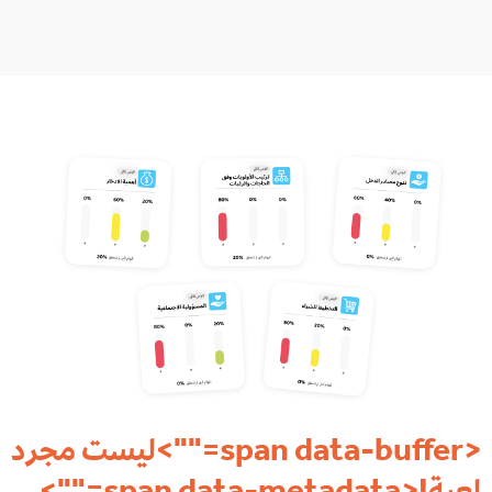
<span data-buffer="
">ليست مجرد
لعبة!<span data-metadata="
">